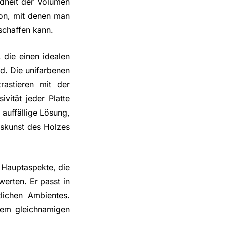
ndheit der Volumen
ion, mit denen man
schaffen kann.
 die einen idealen
rd. Die unifarbenen
rastieren mit der
vität jeder Platte
 auffällige Lösung,
kskunst des Holzes
ie Hauptaspekte, die
erten. Er passt in
lichen Ambientes.
dem gleichnamigen