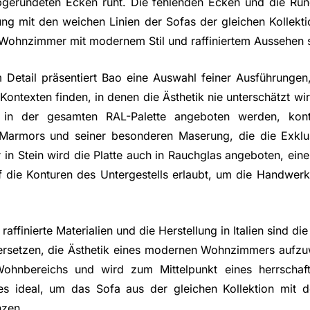
bgerundeten Ecken ruht. Die fehlenden Ecken und die Ru
ung mit den weichen Linien der Sofas der gleichen Kollekt
Wohnzimmer mit modernem Stil und raffiniertem Aussehen 
m Detail präsentiert Bao eine Auswahl feiner Ausführungen,
 Kontexten finden, in denen die Ästhetik nie unterschätzt wi
 in der gesamten RAL-Palette angeboten werden, kont
 Marmors und seiner besonderen Maserung, die die Exklusi
n Stein wird die Platte auch in Rauchglas angeboten, eine
uf die Konturen des Untergestells erlaubt, um die Handwer
raffinierte Materialien und die Herstellung in Italien sind d
ersetzen, die Ästhetik eines modernen Wohnzimmers aufzuw
Wohnbereichs und wird zum Mittelpunkt eines herrschaft
 es ideal, um das Sofa aus der gleichen Kollektion mit 
nzen.