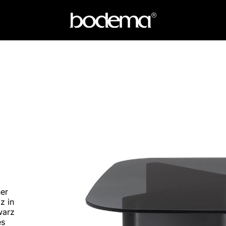
o
ner
z in
warz
es