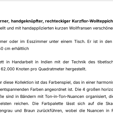
ner, handgeknüpfter, rechteckiger Kurzflor-Wollteppich
llt und mit handapplizierten kurzen Wollfransen verschöner
mer oder im Esszimmer unter einem Tisch. Er ist in de
 cm erhältlich
tt in Handarbeit in Indien mit der Technik des tibetisc
 62.000 Knoten pro Quadratmeter hergestellt.
ür diese Kollektion ist das Farbenspiel, das in einer harmo
 entspannenden Farben angeordnet ist. Die 4 großen horizon
 sind in Bändern mit Ton-in-Ton-Nuancen organisiert, di
lsten reichen. Die Farbpalette lässt sich auf die Sk
engrau und Braun zurückführen, wobei die Nuancen in Ri