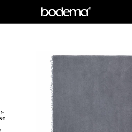
r-
nen
r
n