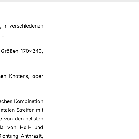
, in verschiedenen
t.
n Größen 170x240,
hen Knotens, oder
nischen Kombination
talen Streifen mit
e von den hellsten
ala von Hell- und
chtung Anthrazit,