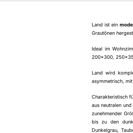
Land ist ein
moder
Grautönen hergeste
Ideal im Wohnzim
200x300, 250x350
Land wird komple
asymmetrisch, mit
Charakteristisch f
aus neutralen und
zunehmender Größe
bis zu den dunke
Dunkelgrau, Taub