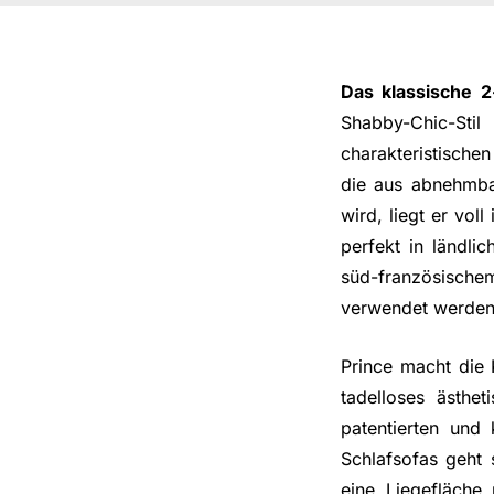
Das klassische 2
Shabby-Chic-Sti
charakteristische
die aus abnehmba
wird, liegt er vol
perfekt in ländli
süd-französischem
verwendet werden
Prince macht die 
tadelloses ästhe
patentierten und
Schlafsofas geht
eine Liegefläche