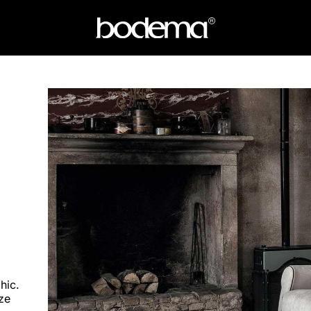
hic.
ze