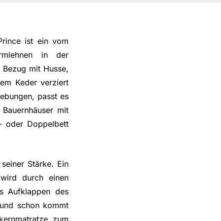
Prince ist ein vom
Armlehnen in der
n Bezug mit Husse,
em Keder verziert
mgebungen, passt es
r Bauernhäuser mit
l- oder Doppelbett
seiner Stärke. Ein
 wird durch einen
as Aufklappen des
n und schon kommt
rkernmatratze zum