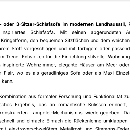
- oder 3-Sitzer-Schlafsofa im modernen Landhausstil
, 
l inspiriertes Schlafsofa. Mit seinen abgerundeten 
n Kringelform, den bequemen Sitzflächen und dem weiche
rem Stoff vorgeschlagen und mit farbigem oder passend
l im Trend. Entworfen für die Einrichtung stilvoller Wohnu
ch inspirierte Wohnzimmer, elegante Häuser am Meer ode
 Flair, wo es als geradliniges Sofa oder als Maxi Einze
 kann.
Kombination aus formaler Forschung und Funktionalität zu 
tisches Ergebnis, das an romantische Kulissen erinnert,
 konstruierten Lampolet-Mechanismus wiedergegeben. D
 schnell und einfach: Einfach die Rückenlehne umklappe
 mit elektroverschweißtem Metallrost und Simmons-Fede