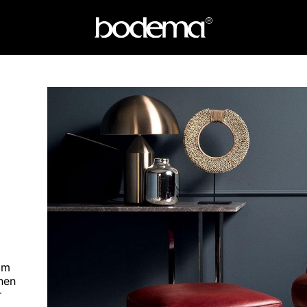
im
nen
r