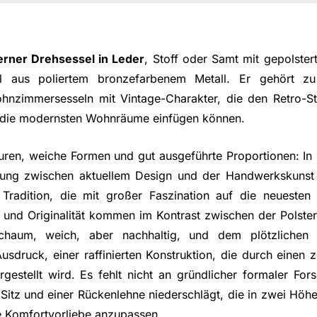
rner Drehsessel in Leder
, Stoff oder Samt mit gepolste
l aus poliertem bronzefarbenem Metall. Er gehört zu
hnzimmersesseln mit Vintage-Charakter, die den Retro-St
n die modernsten Wohnräume einfügen können.
ren, weiche Formen und gut ausgeführte Proportionen: In 
nung zwischen aktuellem Design und der Handwerkskuns
 Tradition, die mit großer Faszination auf die neuesten 
n und Originalität kommen im Kontrast zwischen der Polster
schaum, weich, aber nachhaltig, und dem plötzlichen
sdruck, einer raffinierten Konstruktion, die durch einen z
gestellt wird. Es fehlt nicht an gründlicher formaler For
tz und einer Rückenlehne niederschlägt, die in zwei Höhen
e Komfortvorliebe anzupassen.