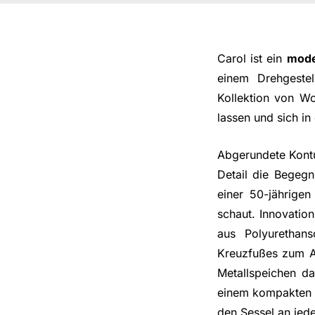
Carol ist ein
mode
einem Drehgestel
Kollektion von Wo
lassen und sich i
Abgerundete Kontu
Detail die Begeg
einer 50-jährigen
schaut. Innovatio
aus Polyurethan
Kreuzfußes zum Au
Metallspeichen dar
einem kompakten Si
den Sessel an jed