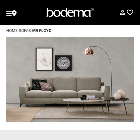
HOME
|
SOFAS
|
MR FLOYD