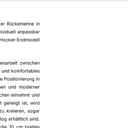
er Rückenlehne in
viduell anpassbar
r Hocker-Endmodell
menarbeit zwischen
 und komfortables
e Positionierung in
nen und moderner
lächen einrahmt und
t geneigt ist, wird
zu kreieren, sogar
og erhältlich sind.
 die 10 cm breiten