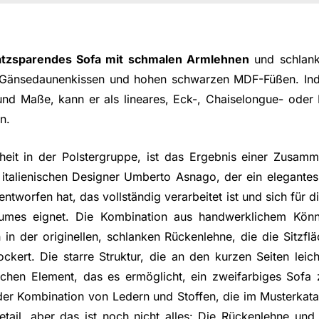
atzsparendes Sofa mit schmalen Armlehnen
und schlank
, Gänsedaunenkissen und hohen schwarzen MDF-Füßen. Indi
nd Maße, kann er als lineares, Eck-, Chaiselongue- ode
n.
eit in der Polstergruppe, ist das Ergebnis einer Zusam
talienischen Designer Umberto Asnago, der ein elegantes
worfen hat, das vollständig verarbeitet ist und sich für di
aumes eignet. Die Kombination aus handwerklichem Kön
h in der originellen, schlanken Rückenlehne, die die Sitzf
kert. Die starre Struktur, die an den kurzen Seiten leich
schen Element, das es ermöglicht, ein zweifarbiges Sofa 
er Kombination von Ledern und Stoffen, die im Musterkatal
etail, aber das ist noch nicht alles: Die Rückenlehne und