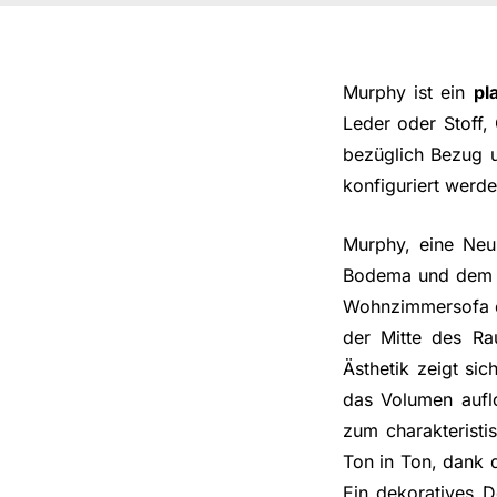
Murphy ist ein
pl
Leder oder Stoff
bezüglich Bezug u
konfiguriert werde
Murphy, eine Neuh
Bodema und dem i
Wohnzimmersofa ent
der Mitte des R
Ästhetik zeigt sic
das Volumen aufloc
zum charakteristi
Ton in Ton, dank d
Ein dekoratives D