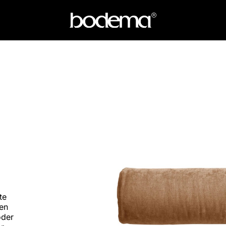
te
en
oder