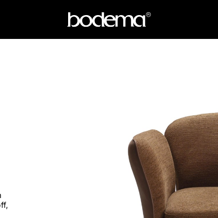
m
ff,