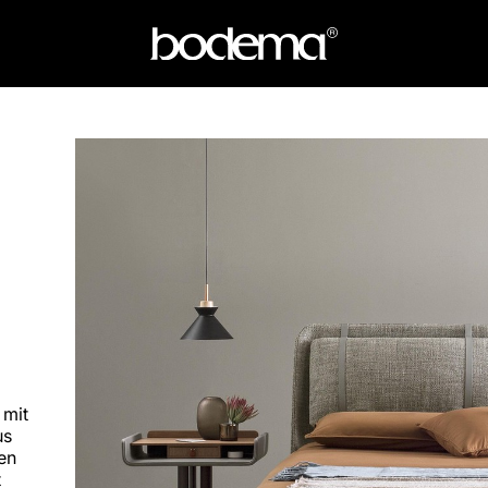
 mit
us
en
t