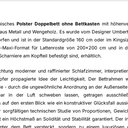
enisches
Polster Doppelbett ohne Bettkasten
mit höhenver
 aus Metall und Wengeholz. Es wurde vom Designer Umbert
rfen und ist in der Standardgröße 160 cm oder im Kingsi
e-Maxi-Format für Lattenroste von 200x200 cm und in d
charniere am Kopfteil befestigt sind, erhältlich.
ichtung moderner und raffinierter Schlafzimmer, interpretie
fer propagierte Idee der Leichtigkeit. Der Bettrahmen 
ie - durch die ungewöhnliche Anordnung an der Außenseite 
bar in der Luft schweben lassen, getragen ausschlie
 auf den ersten Blick wie ein konstruktiver Glücksfall aussie
r sorgfältigen technischen Studie von Proportionen, Gewi
 ein Höchstmaß an Solidität und Stabilität garantiert. Der i
nter dem Bett versteckt, sondern zu einem luxuriösen d