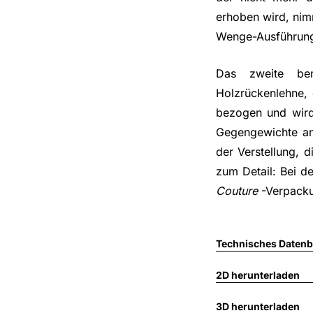
erhoben wird, nim
Wenge-Ausführung,
Das zweite bem
Holzrückenlehne, 
bezogen und wird 
Gegengewichte an d
der Verstellung, d
zum Detail: Bei d
Couture
-Verpacku
Technisches Datenbl
2D herunterladen
3D herunterladen