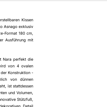
stellbaren Kissen
o Asnago exklusiv
ze-Format 180 cm,
er Ausführung mit
rt Nara perfekt die
wird von 4 ovalen
der Konstruktion -
ßlich von dünnen
ht, ist stattdessen
chten und Volumen,
nnovative Stützfuß,
ekorativen Detail