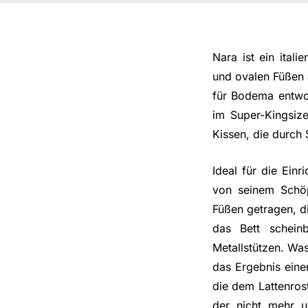
Nara ist ein itali
und ovalen Füßen
für Bodema entwo
im Super-Kingsiz
Kissen, die durch S
Ideal für die Einr
von seinem Schöp
Füßen getragen, d
das Bett schein
Metallstützen. Was
das Ergebnis eine
die dem Lattenrost
der nicht mehr u