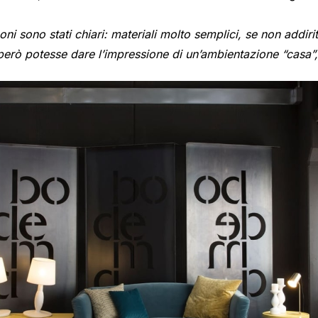
i sono stati chiari: materiali molto semplici, se non addiritt
 però potesse dare l’impressione di un’ambientazione “casa”,