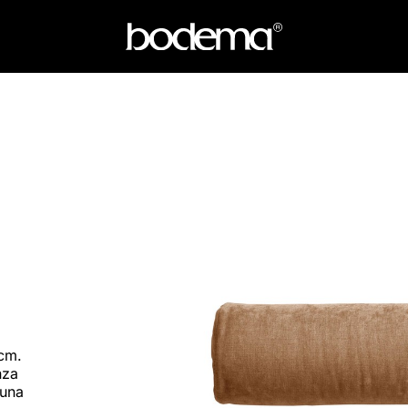
 cm.
nza
 una