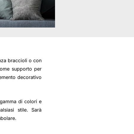
nza braccioli o con
 come supporto per
lemento decorativo
a gamma di colori e
lsiasi stile. Sarà
ubolare.