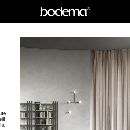
ute
lli
la,