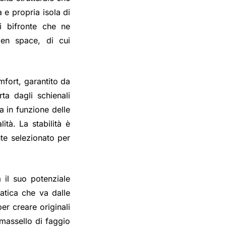
 e propria isola di
ni bifronte che ne
pen space, di cui
mfort, garantito da
rta dagli schienali
a in funzione delle
ità. La stabilità è
nte selezionato per
a il suo potenziale
atica che va dalle
er creare originali
 massello di faggio