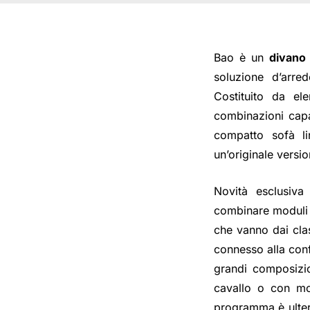
Bao è un
divano 
soluzione d’arre
Costituito da el
combinazioni capa
compatto sofà l
un’originale versi
Novità esclusiva
combinare moduli q
che vanno dai clas
connesso alla conf
grandi composizio
cavallo o con mod
programma è ulteri