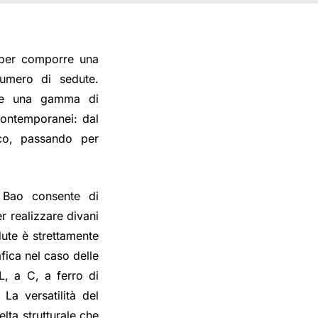
 per comporre una
numero di sedute.
ffre una gamma di
contemporanei: dal
co, passando per
i Bao consente di
r realizzare divani
dute è strettamente
fica nel caso delle
L, a C, a ferro di
La versatilità del
lta strutturale che