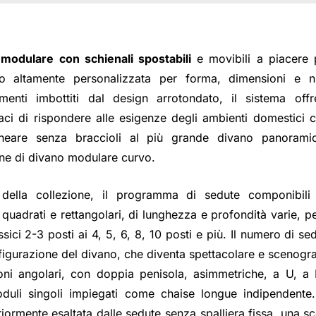
modulare con schienali spostabili
e movibili a piacere
do altamente personalizzata per forma, dimensioni e 
ementi imbottiti dal design arrotondato, il sistema o
ci di rispondere alle esigenze degli ambienti domestici 
ineare senza braccioli al più grande divano panorami
one di divano modulare curvo.
 della collezione, il programma di sedute componibil
uadrati e rettangolari, di lunghezza e profondità varie, pe
sici 2-3 posti ai 4, 5, 6, 8, 10 posti e più. Il numero di se
igurazione del divano, che diventa spettacolare e scenogra
ni angolari, con doppia penisola, asimmetriche, a U, a 
uli singoli impiegati come chaise longue indipendente. 
ormente esaltata dalle sedute senza spalliera fissa, una sce