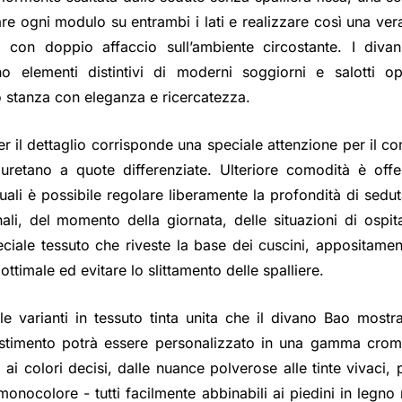
are ogni modulo su entrambi i lati e realizzare così una vera
 con doppio affaccio sull’ambiente circostante. I diva
no elementi distintivi di moderni soggiorni e salotti o
o stanza con eleganza e ricercatezza.
er il dettaglio corrisponde una speciale attenzione per il co
iuretano a quote differenziate. Ulteriore comodità è offe
quali è possibile regolare liberamente la profondità di sedut
li, del momento della giornata, delle situazioni di ospital
eciale tessuto che riveste la base dei cuscini, appositame
ottimale ed evitare lo slittamento delle spalliere.
le varianti in tessuto tinta unita che il divano Bao mostr
vestimento potrà essere personalizzato in una gamma crom
 ai colori decisi, dalle nuance polverose alle tinte vivaci, p
monocolore - tutti facilmente abbinabili ai piedini in legno