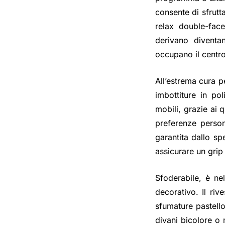
consente di sfrutt
relax double-face
derivano diventa
occupano il centr
All’estrema cura p
imbottiture in pol
mobili, grazie ai 
preferenze persona
garantita dallo sp
assicurare un grip 
Sfoderabile, è nel
decorativo. Il ri
sfumature pastello
divani bicolore o 