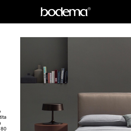
o
tita
a
180