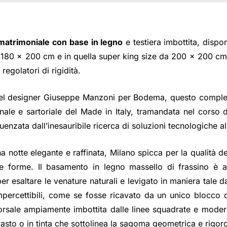
 matrimoniale con base in legno
e testiera imbottita, dispon
180 x 200 cm e in quella super king size da 200 x 200 cm
regolatori di rigidità.
del designer Giuseppe Manzoni per Bodema, questo comple
anale e sartoriale del Made in Italy, tramandata nel corso 
uenzata dall’inesauribile ricerca di soluzioni tecnologiche a
a notte elegante e raffinata, Milano spicca per la qualità dei
 forme. Il basamento in legno massello di frassino è a
er esaltare le venature naturali e levigato in maniera tale d
mpercettibili, come se fosse ricavato da un unico blocco d
orsale ampiamente imbottita dalle linee squadrate e moder
asto o in tinta che sottolinea la sagoma geometrica e rigor