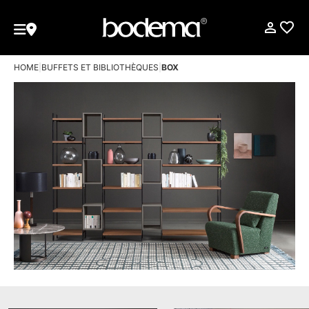
HOME
|
BUFFETS ET BIBLIOTHÈQUES
|
BOX