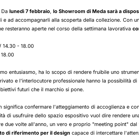
. Da
lunedì 7 febbraio
,
lo Showroom di Meda
sarà a disposi
i e ad accompagnarli alla scoperta della collezione. Con un'
one resteranno aperte nel corso della settimana lavorativa
co
/ 14.30 - 18.00
- 18.00
remo entusiasmo, ha lo scopo di rendere fruibile uno strum
rivato e l'interlocutore professionale hanno la possibilità di
biettivi futuri che il marchio si pone.
m significa confermare l'atteggiamento di accoglienza e co
ilità di usufruire dello spazio espositivo vuol dire rendere un
 due volte all'anno, un vero e proprio "meeting point" dal v
o di riferimento per il design
capace di intercettare l'atte