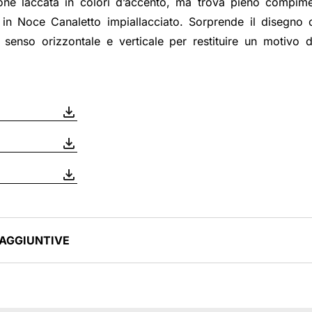
ione laccata in colori d’accento, ma trova pieno compime
in Noce Canaletto impiallacciato. Sorprende il disegno c
n senso orizzontale e verticale per restituire un motivo 
 AGGIUNTIVE