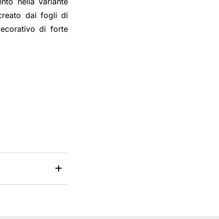
nto nella variante
reato dai fogli di
decorativo di forte