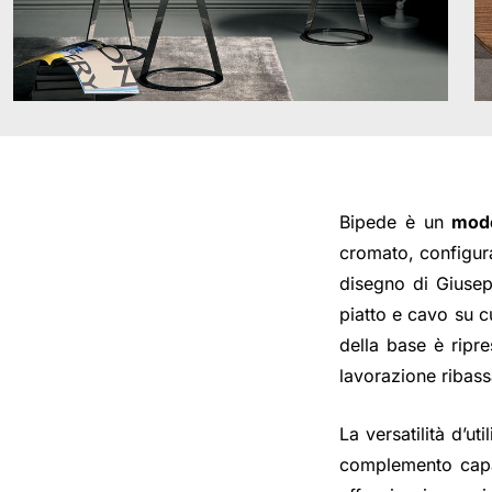
Bipede è un
mode
cromato, configura
disegno di Giusep
piatto e cavo su c
della base è ripr
lavorazione ribass
La versatilità d’ut
complemento capace