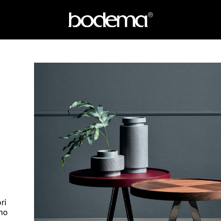
ri
omo