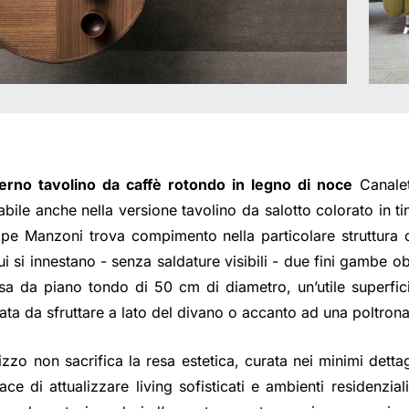
rno tavolino da caffè rotondo in legno di noce
Canalet
bile anche nella versione tavolino da salotto colorato in tin
pe Manzoni trova compimento nella particolare struttura c
ui si innestano - senza saldature visibili - due fini gambe ob
esa da piano tondo di 50 cm di diametro, un’utile superfi
ata da sfruttare a lato del divano o accanto ad una poltrona
ilizzo non sacrifica la resa estetica, curata nei minimi dettag
 di attualizzare living sofisticati e ambienti residenzial